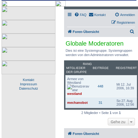
FAQ
Kontakt
Anmelden
Registrieren
S
Foren-Übersicht
u
Globale Moderatoren
c
Dies ist eine Systemgruppe. Systemgruppen
h
werden von den Administratoren verwaltet.
e
RANG
MITGLIEDER
BEITRÄGE
REGISTRIERT
DER GRUPPE
Armee von
Kontakt
Westland
Impressum
Mi 12. Jul
448
2006, 16:39
Datenschutz
westland
So 27. Aug
mechanobot
31
2006, 12:56
2 Mitglieder • Seite
1
von
1
Gehe zu
Foren-Übersicht