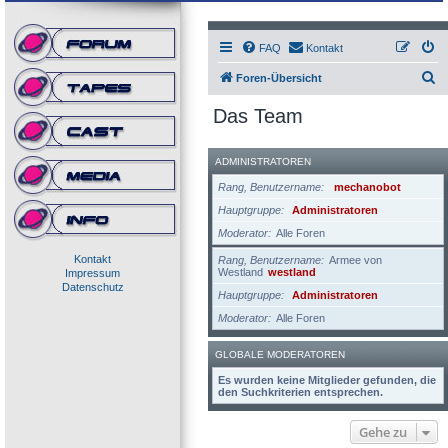
FAQ
Kontakt
S
Foren-Übersicht
u
Das Team
c
h
ADMINISTRATOREN
e
Rang, Benutzername
mechanobot
Hauptgruppe
Administratoren
Moderator
Alle Foren
Kontakt
Rang, Benutzername
Armee von
Westland
westland
Impressum
Datenschutz
Hauptgruppe
Administratoren
Moderator
Alle Foren
GLOBALE MODERATOREN
Es wurden keine Mitglieder gefunden, die
den Suchkriterien entsprechen.
Gehe zu