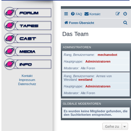
FAQ
Kontakt
S
Foren-Übersicht
u
Das Team
c
h
ADMINISTRATOREN
e
Rang, Benutzername
mechanobot
Hauptgruppe
Administratoren
Moderator
Alle Foren
Kontakt
Rang, Benutzername
Armee von
Westland
westland
Impressum
Datenschutz
Hauptgruppe
Administratoren
Moderator
Alle Foren
GLOBALE MODERATOREN
Es wurden keine Mitglieder gefunden, die
den Suchkriterien entsprechen.
Gehe zu