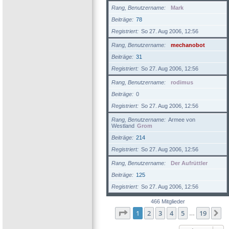
Rang, Benutzername
Mark
Beiträge
78
Registriert
So 27. Aug 2006, 12:56
Rang, Benutzername
mechanobot
Beiträge
31
Registriert
So 27. Aug 2006, 12:56
Rang, Benutzername
rodimus
Beiträge
0
Registriert
So 27. Aug 2006, 12:56
Rang, Benutzername
Armee von
Westland
Grom
Beiträge
214
Registriert
So 27. Aug 2006, 12:56
Rang, Benutzername
Der Aufrüttler
Beiträge
125
Registriert
So 27. Aug 2006, 12:56
466 Mitglieder
Seite
1
von
19
1
2
3
4
5
19
N
…