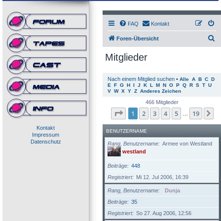
FAQ
Kontakt
S
Foren-Übersicht
u
Mitglieder
c
h
Nach einem Mitglied suchen
•
Alle
A
B
C
D
E
F
G
H
I
J
K
L
M
N
O
P
Q
R
S
T
U
e
V
W
X
Y
Z
Anderes Zeichen
466 Mitglieder
Seite
1
von
19
1
2
3
4
5
19
N
…
Kontakt
BENUTZERNAME
Impressum
Datenschutz
Rang, Benutzername
Armee von Westland
westland
Beiträge
448
Registriert
Mi 12. Jul 2006, 16:39
Rang, Benutzername
Dunja
Beiträge
35
Registriert
So 27. Aug 2006, 12:56