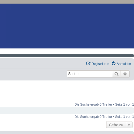
Registrieren
Anmelden
Suche
Erw
Die Suche ergab 0 Treffer • Seite
1
von
1
Die Suche ergab 0 Treffer • Seite
1
von
1
Gehe zu