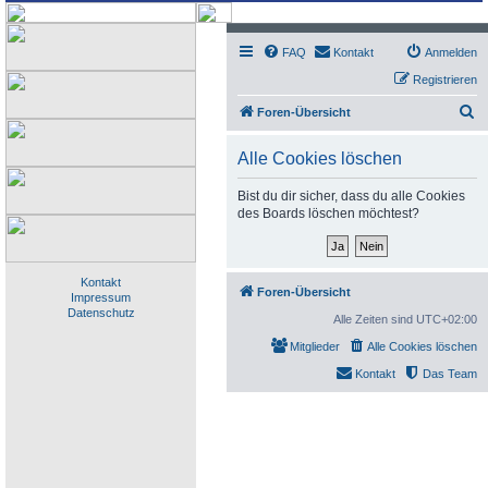
FAQ
Kontakt
Anmelden
Registrieren
S
Foren-Übersicht
u
Alle Cookies löschen
c
h
Bist du dir sicher, dass du alle Cookies
des Boards löschen möchtest?
e
Kontakt
Foren-Übersicht
Impressum
Datenschutz
Alle Zeiten sind
UTC+02:00
Mitglieder
Alle Cookies löschen
Kontakt
Das Team