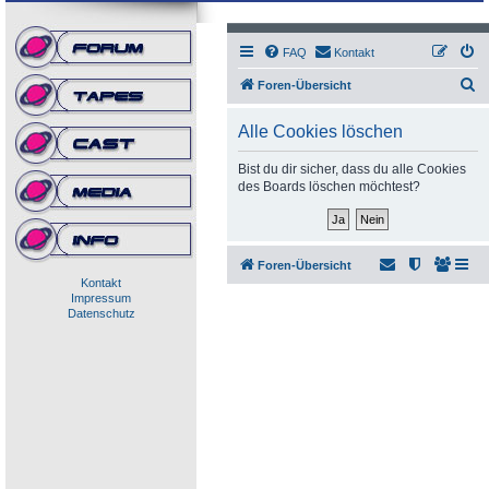
FAQ
Kontakt
S
Foren-Übersicht
u
Alle Cookies löschen
c
h
Bist du dir sicher, dass du alle Cookies
des Boards löschen möchtest?
e
Foren-Übersicht
Kontakt
Impressum
Datenschutz