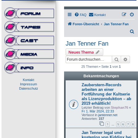
FAQ
Kontakt
Foren-Übersicht
Jan Tenner Fan
S
u
Jan Tenner Fan
c
Neues Thema
h
Suche
Erwei
e
25 Themen • Seite
1
von
1
Bekanntmachungen
Kontakt
Impressum
Zauberstern-Records
Datenschutz
arbeiten an einer
Fortführung der Kultserie
als Lizenzproduktion – ab
2019 erhältlich!
Letzter Beitrag von
Stephan76
«
Fr 1. Mär 2024, 22:33
Verfasst in
jantenner.net
Antworten:
157
1
5
6
7
8
…
Jan Tenner legal und
kostenlos von Kiddinx bei