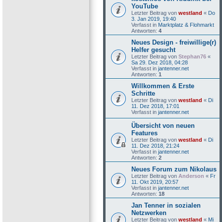
YouTube
Letzter Beitrag von
westland
«
Do
3. Jan 2019, 19:40
Verfasst in
Marktplatz & Flohmarkt
Antworten:
4
Neues Design - freiwillige(r)
Helfer gesucht
Letzter Beitrag von
Stephan76
«
Sa 29. Dez 2018, 04:28
Verfasst in
jantenner.net
Antworten:
1
Willkommen & Erste
Schritte
Letzter Beitrag von
westland
«
Di
11. Dez 2018, 17:01
Verfasst in
jantenner.net
Übersicht von neuen
Features
Letzter Beitrag von
westland
«
Di
11. Dez 2018, 21:24
Verfasst in
jantenner.net
Antworten:
2
Neues Forum zum Nikolaus
Letzter Beitrag von
Anderson
«
Fr
11. Okt 2019, 20:57
Verfasst in
jantenner.net
Antworten:
18
Jan Tenner in sozialen
Netzwerken
Letzter Beitrag von
westland
«
Mi