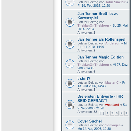
Letzter Beitrag von
John Sinclair
«
Fr 19. Feb 2016, 12:20
Jan Tenner Brett- bzw.
Kartenspiel
Letzter Beitrag von
TheManOnTheMoon
«
So 25. Mai
2014, 22:34
Antworten:
2
Jan Tenner als Rollenspiel
Letzter Beitrag von
Anderson
«
Mi
21. Jul 2010, 14:07
Antworten:
2
Jan Tenner Magic Edition
Letzter Beitrag von
TheManOnTheMoon
«
Mi 27. Dez
2006, 14:45
Antworten:
6
t-shirt?
Letzter Beitrag von
Master C
«
Fr
13. Okt 2006, 14:43
Antworten:
1
Die ersten Entwürfe - IHR
SEID GEFRAGT!
Letzter Beitrag von
westland
«
Sa
2. Sep 2006, 21:28
Antworten:
82
1
2
3
4
5
Cover Suche!
Letzter Beitrag von
Sonkagea
«
Mo 14. Aug 2006, 12:30