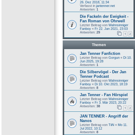
26. Dez 2018, 11:34
Verfasst in
jantenner.net
Antworten:
1
Die Fackeln der Ewigkeit -
Fan Roman von Ohrwell
Letzter Beitrag von
Wahnsinniger
Fanboy
«
Fr 22. Jan 2021, 23:03
Antworten:
29
1
2
Themen
Jan Tenner Fanfiction
Letzter Beitrag von
Gorgun
«
Di 10.
Jun 2025, 19:28
Antworten:
1
Die Silbervögel - Der Jan
Tenner Podcast
Letzter Beitrag von
Wahnsinniger
Fanboy
«
Di 10. Okt 2023, 18:19
Antworten:
8
Jan Tenner - Fan Hörspiel
Letzter Beitrag von
Wahnsinniger
Fanboy
«
Fr 3. Mär 2023, 20:22
Antworten:
38
1
2
JAN TENNER - Angriff der
Nanos
Letzter Beitrag von
TiiN
«
Mo 11.
Jul 2022, 10:12
Antworten:
8