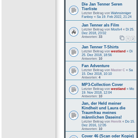
Die Jan Tenner Seren
Tierliste
Letzter Beitrag von
Wahnsinniger
Fanboy
«
Sa 19. Feb 2022, 21:24
Jan Tenner als Film
Letzter Beitrag von
Mosfx4
«
Di 25.
Dez 2018, 23:02
Antworten:
33
1
2
Jan Tenner T-Shirts
Letzter Beitrag von
westland
«
Di
25. Dez 2018, 18:56
Antworten:
10
Fan Adventure
Letzter Beitrag von
Master C
«
Sa
15. Dez 2018, 10:10
Antworten:
4
MP3-Collection Cover
Letzter Beitrag von
westland
«
Mo
19. Nov 2018, 12:04
Antworten:
10
Jan, der Held meiner
Kindheit und Laura die
Traumfrau meines
männlichen Daseins!
Letzter Beitrag von
Henrik
«
Do 15.
Dez 2016, 12:05
Antworten:
10
Cover 46 (Scan oder Kopie)