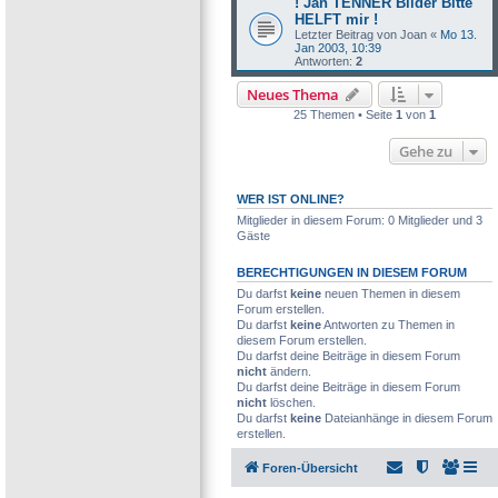
! Jan TENNER Bilder Bitte
HELFT mir !
Letzter Beitrag von
Joan
«
Mo 13.
Jan 2003, 10:39
Antworten:
2
Neues Thema
25 Themen • Seite
1
von
1
Gehe zu
WER IST ONLINE?
Mitglieder in diesem Forum: 0 Mitglieder und 3
Gäste
BERECHTIGUNGEN IN DIESEM FORUM
Du darfst
keine
neuen Themen in diesem
Forum erstellen.
Du darfst
keine
Antworten zu Themen in
diesem Forum erstellen.
Du darfst deine Beiträge in diesem Forum
nicht
ändern.
Du darfst deine Beiträge in diesem Forum
nicht
löschen.
Du darfst
keine
Dateianhänge in diesem Forum
erstellen.
Foren-Übersicht