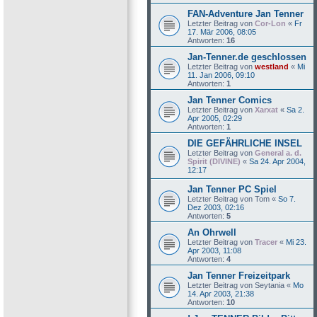
FAN-Adventure Jan Tenner
Letzter Beitrag von
Cor-Lon
«
Fr
17. Mär 2006, 08:05
Antworten:
16
Jan-Tenner.de geschlossen
Letzter Beitrag von
westland
«
Mi
11. Jan 2006, 09:10
Antworten:
1
Jan Tenner Comics
Letzter Beitrag von
Xarxat
«
Sa 2.
Apr 2005, 02:29
Antworten:
1
DIE GEFÄHRLICHE INSEL
Letzter Beitrag von
General a. d.
Spirit (DIVINE)
«
Sa 24. Apr 2004,
12:17
Jan Tenner PC Spiel
Letzter Beitrag von
Tom
«
So 7.
Dez 2003, 02:16
Antworten:
5
An Ohrwell
Letzter Beitrag von
Tracer
«
Mi 23.
Apr 2003, 11:08
Antworten:
4
Jan Tenner Freizeitpark
Letzter Beitrag von
Seytania
«
Mo
14. Apr 2003, 21:38
Antworten:
10